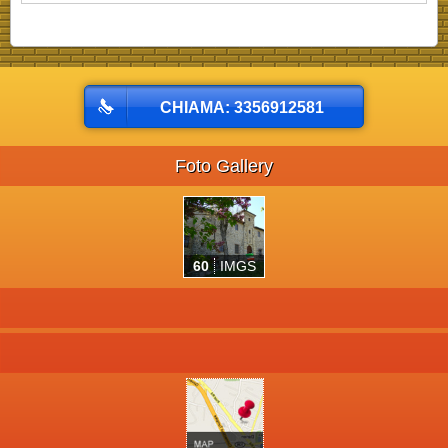
CHIAMA: 3356912581
Foto Gallery
60
IMGS